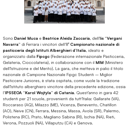
Sono
Daniel Muca
e
Beatrice Aleida Zaccaria
, dell’
Iis “Vergani
Navarra”
di Ferrara i vincitori dell’8°
Campionato nazionale di
pasticceria degli Istituti Alberghieri d’Italia
, ideato e
organizzato dalla
Fipcgc
(Federazione internazionale Pasticceria,
Gelateria, Cioccolateria), in collaborazione con il
MIM
(Ministero
dell’Istruzione e del Merito). La gara, che metteva in palio il titolo
nazionale di Campione Nazionale Fipgc Studenti – Miglior
Pasticcere Juniores, è stata ospitata, come vuole la tradizione
dall’Istituto alberghiero vincitore della precedente edizione, ossia
l
’IPSSEOA “Karol Wojtyla” di Catania.
Quest’anno in gara 42
studenti per 21 scuole, provenienti da tutt’Italia: Gallarate (VA),
Roccaraso (AQ), Milazzo (ME), Vicenza, Benevento, Chatillon
(AO), Neive (CN), Ferrara, Messina, Massa, Avola (SR), Palermo,
Polistena (RC), Prato, Magliano Sabina (RI), Ischia (NA), Rieti,
Verona, Pozzuoli (NA), Villaputzu (CA) e Genova.