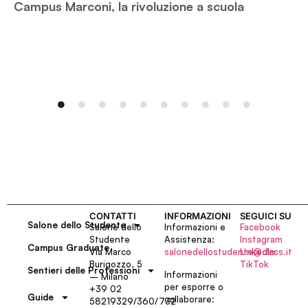
Campus Marconi, la rivoluzione a scuola
CONTATTI
INFORMAZIONI
SEGUICI SU
Salone dello Studente
Salone dello
Informazioni e
Facebook
Studente
Assistenza:
Instagram
Campus Graduate
Via Marco
salonedellostudente@class.it
LinkedIn
Burigozzo, 5
TikTok
Sentieri delle Professioni
Informazioni
– Milano
per esporre o
+39 02
Guide
collaborare:
58219329/360/732