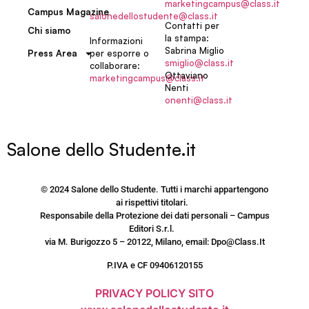
marketingcampus@class.it
Campus Magazine
salonedellostudente@class.it
Contatti per
Chi siamo
la stampa:
Informazioni
Sabrina Miglio
per esporre o
Press Area
smiglio@class.it
collaborare:
Ottaviano
marketingcampus@class.it
Nenti
onenti@class.it
Salone dello Studente.it
© 2024 Salone dello Studente. Tutti i marchi appartengono
ai rispettivi titolari.
Responsabile della Protezione dei dati personali – Campus
Editori S.r.l.
via M. Burigozzo 5 – 20122, Milano, email: Dpo@Class.It
P.IVA e CF 09406120155
PRIVACY POLICY SITO