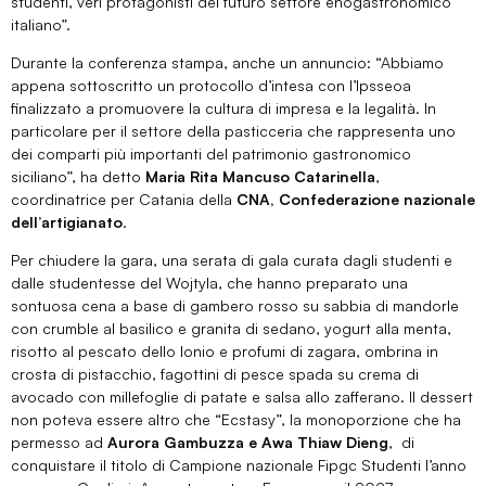
studenti, veri protagonisti del futuro settore enogastronomico
italiano”.
Durante la conferenza stampa, anche un annuncio: “Abbiamo
appena sottoscritto un protocollo d’intesa con l’Ipsseoa
finalizzato a promuovere la cultura di impresa e la legalità. In
particolare per il settore della pasticceria che rappresenta uno
dei comparti più importanti del patrimonio gastronomico
siciliano”, ha detto
Maria Rita Mancuso Catarinella
,
coordinatrice per Catania della
CNA, Confederazione nazionale
dell’artigianato
.
Per chiudere la gara, una serata di gala curata dagli studenti e
dalle studentesse del Wojtyla, che hanno preparato una
sontuosa cena a base di gambero rosso su sabbia di mandorle
con crumble al basilico e granita di sedano, yogurt alla menta,
risotto al pescato dello Ionio e profumi di zagara, ombrina in
crosta di pistacchio, fagottini di pesce spada su crema di
avocado con millefoglie di patate e salsa allo zafferano. Il dessert
non poteva essere altro che “Ecstasy”, la monoporzione che ha
permesso ad
Aurora Gambuzza e Awa Thiaw Dieng
, di
conquistare il titolo di Campione nazionale Fipgc Studenti l’anno