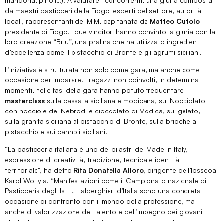
mandorla, pinoli…). A valutare i concorrenti, una giuria composta
da maestri pasticceri della Fipgc, esperti del settore, autorità
locali, rappresentanti del MIM, capitanata da
Matteo Cutolo
presidente di Fipgc. I due vincitori hanno convinto la giuria con la
loro creazione “Briu”, una pralina che ha utilizzato ingredienti
d’eccellenza come il pistacchio di Bronte e gli agrumi siciliani.
L’iniziativa è strutturata non solo come gara, ma anche come
occasione per imparare. I ragazzi non coinvolti, in determinati
momenti, nelle fasi della gara hanno potuto frequentare
masterclass
sulla cassata siciliana e modicana, sul Nocciolato
con nocciole dei Nebrodi e cioccolato di Modica, sul gelato,
sulla granita siciliana al pistacchio di Bronte, sulla brioche al
pistacchio e sui cannoli siciliani.
“La pasticceria italiana è uno dei pilastri del Made in Italy,
espressione di creatività, tradizione, tecnica e identità
territoriale”, ha detto
Rita Donatella Alloro
, dirigente dell’Ipsseoa
Karol Wojtyla. “Manifestazioni come il Campionato nazionale di
Pasticceria degli Istituti alberghieri d’Italia sono una concreta
occasione di confronto con il mondo della professione, ma
anche di valorizzazione del talento e dell’impegno dei giovani