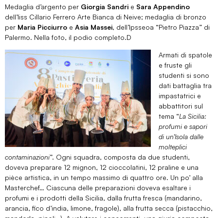
Medaglia d’argento per
Giorgia Sandri
e
Sara Appendino
dell’Iiss Cillario Ferrero Arte Bianca di Neive; medaglia di bronzo
per
Maria
Picciurro
e
Asia
Massei
, dell’Ipsseoa “Pietro Piazza” di
Palermo. Nella foto, il podio completo.D
Armati di spatole
e fruste gli
studenti si sono
dati battaglia tra
impastatrici e
abbattitori sul
tema “
La Sicilia:
profumi e sapori
di un’Isola dalle
molteplici
contaminazioni
”. Ogni squadra, composta da due studenti,
doveva preparare 12 mignon, 12 cioccolatini, 12 praline e una
pièce artistica, in un tempo massimo di quattro ore. Un po’ alla
Masterchef… Ciascuna delle preparazioni doveva esaltare i
profumi e i prodotti della Sicilia, dalla frutta fresca (mandarino,
arancia, fico d’india, limone, fragole), alla frutta secca (pistacchio,