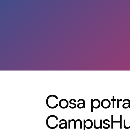
Cosa potra
CampusH