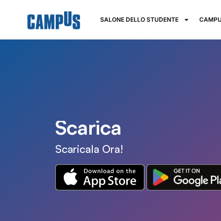
SALONE DELLO STUDENTE
CAMPU
S
c
e
g
l
i
Scarica
Scaricala Ora!