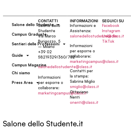
CONTATTI
INFORMAZIONI
SEGUICI SU
Salone dello Studente
Salone dello
Informazioni e
Facebook
Studente
Assistenza:
Instagram
Campus Graduate
Via Marco
salonedellostudente@class.it
LinkedIn
Burigozzo, 5
TikTok
Sentieri delle Professioni
Informazioni
– Milano
per esporre o
+39 02
Guide
collaborare:
58219329/360/732
marketingcampus@class.it
Campus Magazine
salonedellostudente@class.it
Contatti per
Chi siamo
la stampa:
Informazioni
Sabrina Miglio
per esporre o
Press Area
smiglio@class.it
collaborare:
Ottaviano
marketingcampus@class.it
Nenti
onenti@class.it
Salone dello Studente.it