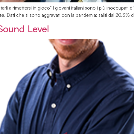
rli a rimettersi in gioco” I giovani italiani sono i più inoccupati d’E
pea. Dati che si sono aggravati con la pandemia: saliti dal 20,3% 
Sound Level