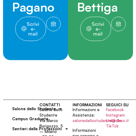
Pagano
Bettiga
Scrivi
Scrivi
e-
e-
mail
mail
CONTATTI
INFORMAZIONI
SEGUICI SU
Salone dello Studente
Salone dello
Informazioni e
Facebook
Studente
Assistenza:
Instagram
Campus Graduate
Via Marco
salonedellostudente@class.it
LinkedIn
Burigozzo, 5
TikTok
Sentieri delle Professioni
Informazioni
– Milano
per esporre o