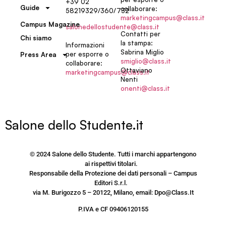
+39 02
Guide
collaborare:
58219329/360/732
marketingcampus@class.it
Campus Magazine
salonedellostudente@class.it
Contatti per
Chi siamo
la stampa:
Informazioni
Sabrina Miglio
per esporre o
Press Area
smiglio@class.it
collaborare:
Ottaviano
marketingcampus@class.it
Nenti
onenti@class.it
Salone dello Studente.it
© 2024 Salone dello Studente. Tutti i marchi appartengono
ai rispettivi titolari.
Responsabile della Protezione dei dati personali – Campus
Editori S.r.l.
via M. Burigozzo 5 – 20122, Milano, email: Dpo@Class.It
P.IVA e CF 09406120155