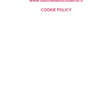
www.salonedellostudente.it
COOKIE POLICY