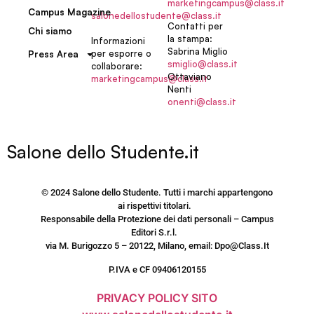
marketingcampus@class.it
Campus Magazine
salonedellostudente@class.it
Contatti per
Chi siamo
la stampa:
Informazioni
Sabrina Miglio
per esporre o
Press Area
smiglio@class.it
collaborare:
Ottaviano
marketingcampus@class.it
Nenti
onenti@class.it
Salone dello Studente.it
© 2024 Salone dello Studente. Tutti i marchi appartengono
ai rispettivi titolari.
Responsabile della Protezione dei dati personali – Campus
Editori S.r.l.
via M. Burigozzo 5 – 20122, Milano, email: Dpo@Class.It
P.IVA e CF 09406120155
PRIVACY POLICY SITO