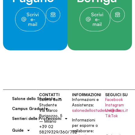
Scrivi
Scrivi
e-
e-
mail
mail
CONTATTI
INFORMAZIONI
SEGUICI SU
Salone dello Studente
Salone dello
Informazioni e
Facebook
Studente
Assistenza:
Instagram
Campus Graduate
Via Marco
salonedellostudente@class.it
LinkedIn
Burigozzo, 5
TikTok
Sentieri delle Professioni
Informazioni
– Milano
per esporre o
+39 02
Guide
collaborare:
58219329/360/732