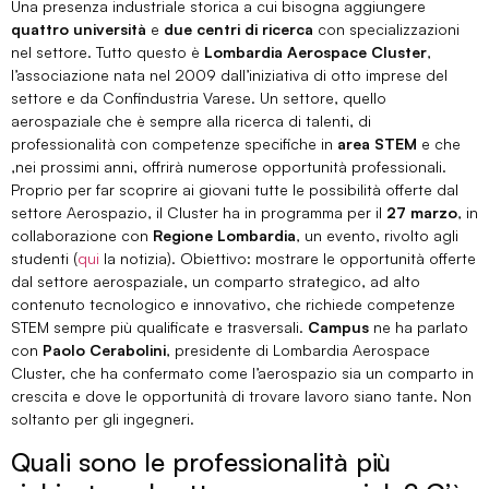
Una presenza industriale storica a cui bisogna aggiungere
quattro università
e
due centri di ricerca
con specializzazioni
nel settore. Tutto questo è
Lombardia Aerospace Cluster
,
l’associazione nata nel 2009 dall’iniziativa di otto imprese del
settore e da Confindustria Varese. Un settore, quello
aerospaziale che è sempre alla ricerca di talenti, di
professionalità con competenze specifiche in
area STEM
e che
,nei prossimi anni, offrirà numerose opportunità professionali.
Proprio per far scoprire ai giovani tutte le possibilità offerte dal
settore Aerospazio,
il Cluster ha in programma per il
27 marzo
, in
collaborazione con
Regione Lombardia
, un evento, rivolto agli
studenti (
qui
la notizia). Obiettivo: mostrare le opportunità offerte
dal settore aerospaziale, un comparto strategico, ad alto
contenuto tecnologico e innovativo, che richiede competenze
STEM sempre più qualificate e trasversali.
Campus
ne ha parlato
con
Paolo Cerabolini
, presidente di Lombardia Aerospace
Cluster, che ha confermato come l’aerospazio sia un comparto in
crescita e dove le opportunità di trovare lavoro siano tante. Non
soltanto per gli ingegneri.
Quali sono le professionalità più