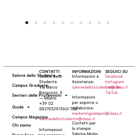
CONTATTI
INFORMAZIONI
SEGUICI SU
Salone dello Studente
Salone dello
Informazioni e
Facebook
Studente
Assistenza:
Instagram
Campus Graduate
Via Marco
salonedellostudente@class.it
LinkedIn
Burigozzo, 5
TikTok
Sentieri delle Professioni
Informazioni
– Milano
per esporre o
+39 02
Guide
collaborare:
58219329/360/732
marketingcampus@class.it
Campus Magazine
salonedellostudente@class.it
Contatti per
Chi siamo
la stampa:
Informazioni
Sabrina Miglio
per esporre o