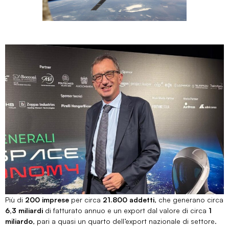
Più di
200 imprese
per circa
21.800 addetti
, che generano circa
6,3 miliardi
di fatturato annuo e un export dal valore di circa
1
miliardo
, pari a quasi un quarto dell’export nazionale di settore.