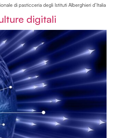
le di pasticceria degli Istituti Alberghieri d’Italia
lture digitali