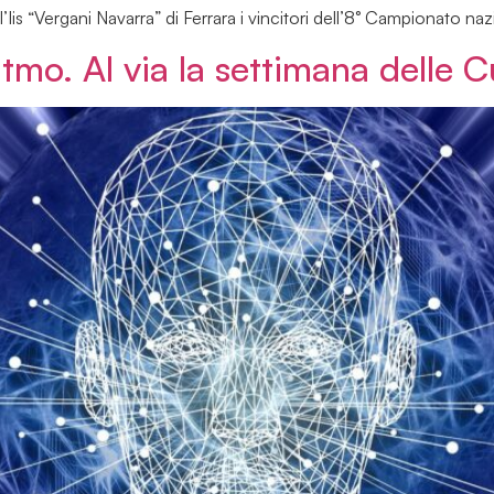
s “Vergani Navarra” di Ferrara i vincitori dell’8° Campionato naziona
mo. Al via la settimana delle Cu