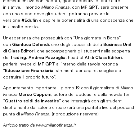
momenti chiave con incontri, giochi educativi e tante altre
iniziative. Il mondo
Milano Finanza
, con
MF GPT
, sarà presente
con uno stand dove gli studenti potranno provare la
versione
#Edufin
e capire le potenzialità di una conoscenza che
inizi molto presto.
Un’esperienza che proseguirà con “Una giornata in Borsa”
con
Gianluca Defendi
, uno degli specialisti della
Business Unit
di Class Editori
, che accompagnerà gli studenti nella scoperta
del
trading
.
Andrea Pazzaglia
, head of
AI
di
Class Editori
,
parlerà invece di
MF GPT
all’interno della tavola rotonda
“
Educazione Finanziaria
: strumenti per capire, scegliere e
costruire il proprio futuro”.
Appuntamento importante il giorno 19 con il giornalista di
Milano
Finanza
Marco Capponi
, autore del podcast e della newsletter
“
Quattro soldi da investire
” che interagirà con gli studenti
direttamente dal salone e realizzerà una puntata live del podcast
punta di
Milano Finanza.
(riproduzione riservata)
Articolo tratto da www.milanofinanza.it