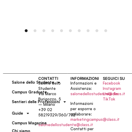
CONTATTI
INFORMAZIONI
SEGUICI SU
Salone dello Studente
Salone dello
Informazioni e
Facebook
Studente
Assistenza:
Instagram
Campus Graduate
Via Marco
salonedellostudente@class.it
LinkedIn
Burigozzo, 5
TikTok
Sentieri delle Professioni
Informazioni
– Milano
per esporre o
+39 02
Guide
collaborare:
58219329/360/732
marketingcampus@class.it
Campus Magazine
salonedellostudente@class.it
Contatti per
Chi siamo