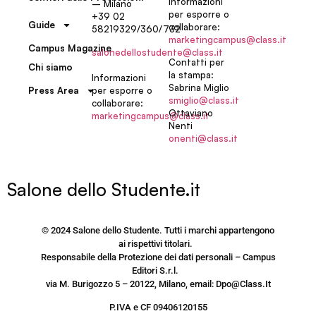
Informazioni
– Milano
per esporre o
+39 02
Guide
collaborare:
58219329/360/732
marketingcampus@class.it
Campus Magazine
salonedellostudente@class.it
Contatti per
Chi siamo
la stampa:
Informazioni
Sabrina Miglio
per esporre o
Press Area
smiglio@class.it
collaborare:
Ottaviano
marketingcampus@class.it
Nenti
onenti@class.it
Salone dello Studente.it
© 2024 Salone dello Studente. Tutti i marchi appartengono
ai rispettivi titolari.
Responsabile della Protezione dei dati personali – Campus
Editori S.r.l.
via M. Burigozzo 5 – 20122, Milano, email: Dpo@Class.It
P.IVA e CF 09406120155