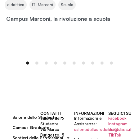
,
,
didattica
ITI Marconi
Scuola
Campus Marconi, la rivoluzione a scuola
CONTATTI
INFORMAZIONI
SEGUICI SU
Salone dello Studente
Salone dello
Informazioni e
Facebook
Studente
Assistenza:
Instagram
Campus Graduate
Via Marco
salonedellostudente@class.it
LinkedIn
Burigozzo, 5
TikTok
Sentieri delle Professioni