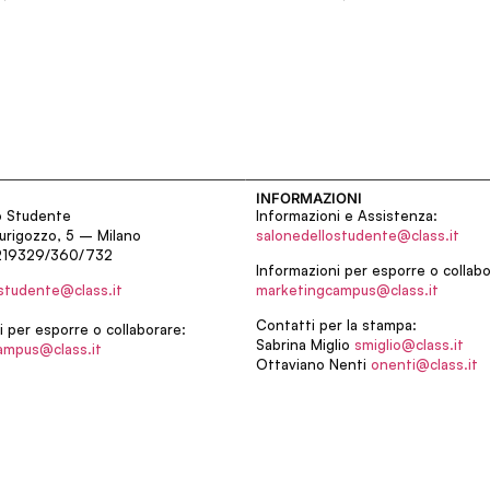
INFORMAZIONI
o Studente
Informazioni e Assistenza:
urigozzo, 5 – Milano
salonedellostudente@class.it
219329/360/732
Informazioni per esporre o collabo
studente@class.it
marketingcampus@class.it
Contatti per la stampa:
i per esporre o collaborare:
Sabrina Miglio
smiglio@class.it
ampus@class.it
Ottaviano Nenti
onenti@class.it