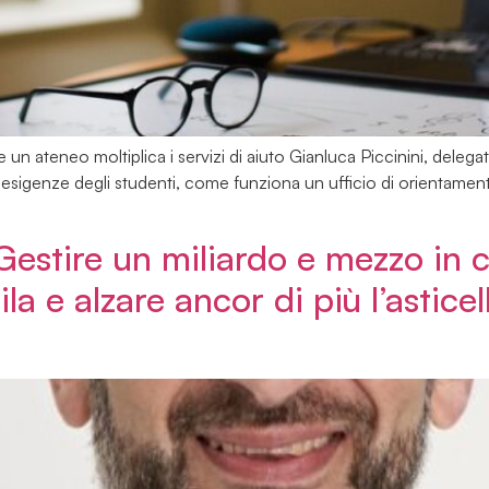
 ateneo moltiplica i servizi di aiuto Gianluca Piccinini, delegato
igenze degli studenti, come funziona un ufficio di orientamento
“Gestire un miliardo e mezzo in
la e alzare ancor di più l’astice