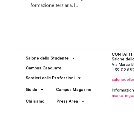
formazione terziaria, […]
CONTATTI
Salone dello Studente
Salone dell
Via Marco B
Campus Graduate
+39 02 58
Sentieri delle Professioni
salonedello
Guide
Campus Magazine
Informazion
marketingc
Chi siamo
Press Area