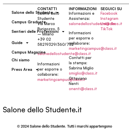
CONTATTI
INFORMAZIONI
SEGUICI SU
Salone dello Studente
Salone dello
Informazioni e
Facebook
Studente
Assistenza:
Instagram
Campus Graduate
Via Marco
salonedellostudente@class.it
LinkedIn
Burigozzo, 5
TikTok
Sentieri delle Professioni
Informazioni
– Milano
per esporre o
+39 02
Guide
collaborare:
58219329/360/732
marketingcampus@class.it
Campus Magazine
salonedellostudente@class.it
Contatti per
Chi siamo
la stampa:
Informazioni
Sabrina Miglio
per esporre o
Press Area
smiglio@class.it
collaborare:
Ottaviano
marketingcampus@class.it
Nenti
onenti@class.it
Salone dello Studente.it
© 2024 Salone dello Studente. Tutti i marchi appartengono