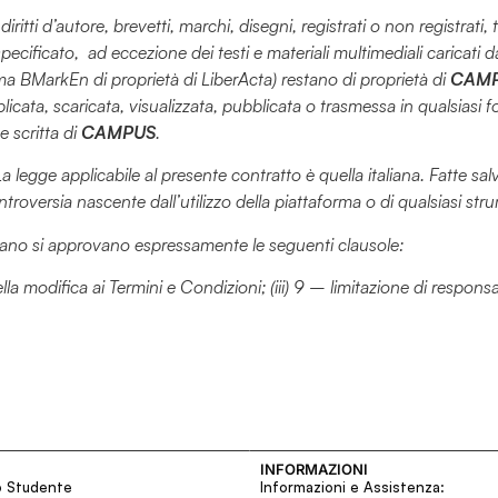
i i diritti d’autore, brevetti, marchi, disegni, registrati o non registra
ificato, ad eccezione dei testi e materiali multimediali caricati d
forma BMarkEn di proprietà di LiberActa) restano di proprietà di
CAM
ubblicata, scaricata, visualizzata, pubblicata o trasmessa in qualsias
e scritta di
CAMPUS
.
applicabile al presente contratto è quella italiana. Fatte salve d
oversia nascente dall’utilizzo della piattaforma o di qualsiasi str
 italiano si approvano espressamente le seguenti clausole:
 della modifica ai Termini e Condizioni; (iii) 9 – limitazione di respo
INFORMAZIONI
o Studente
Informazioni e Assistenza: