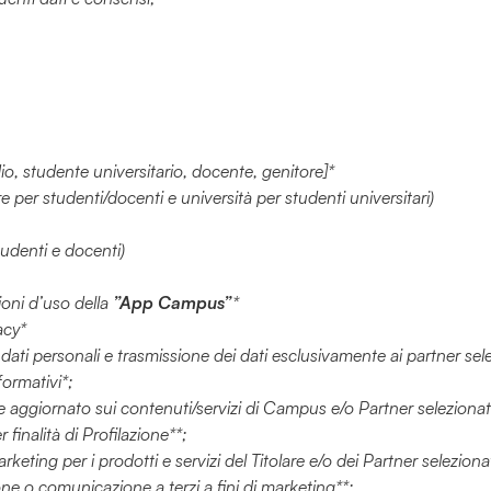
io, studente universitario, docente, genitore]*
iore per studenti/docenti e università per studenti universitari)
tudenti e docenti)
ioni d’uso della
”App Campus”
*
acy*
ati personali e trasmissione dei dati esclusivamente ai partner selez
ormativi*;
re aggiornato sui contenuti/servizi di Campus e/o Partner selezionati 
finalità di Profilazione**;
arketing per i prodotti e servizi del Titolare e/o dei Partner selezionat
one o comunicazione a terzi a fini di marketing**;