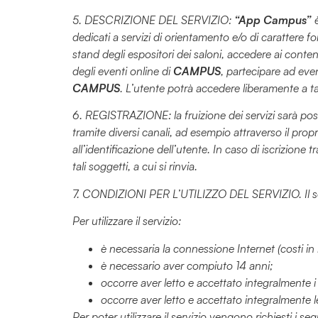
5. DESCRIZIONE DEL SERVIZIO:
“App Campus”
è
dedicati a servizi di orientamento e/o di carattere f
stand degli espositori dei saloni, accedere ai conten
degli eventi online di
CAMPUS
, partecipare ad even
CAMPUS
. L’utente potrà accedere liberamente a ta
6. REGISTRAZIONE: la fruizione dei servizi sarà poss
tramite diversi canali, ad esempio attraverso il pro
all’identificazione dell’utente. In caso di iscrizione t
tali soggetti, a cui si rinvia.
7. CONDIZIONI PER L’UTILIZZO DEL SERVIZIO. Il serv
Per utilizzare il servizio:
è necessaria la connessione Internet (costi in 
è necessario aver compiuto 14 anni;
occorre aver letto e accettato integralmente i
occorre aver letto e accettato integralmente 
Per poter utilizzare il servizio vengono richiesti i se