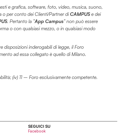
ti, testi e grafica, software, foto, video, musica, suono,
a o per conto dei Clienti/Partner di
CAMPUS
e dei
PUS
. Pertanto la ”
App Campus
” non può essere
i forma o con qualsiasi mezzo, o in qualsiasi modo
isposizioni inderogabili di legge, il Foro
umento ad essa collegato è quello di Milano.
nsabilità; (iv) 11 – Foro esclusivamente competente.
SEGUICI SU
Facebook