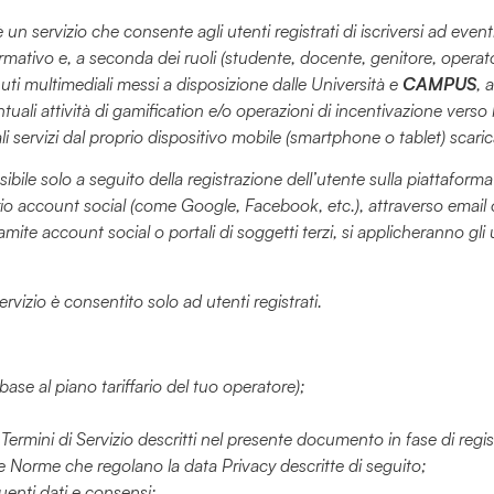
 un servizio che consente agli utenti registrati di iscriversi ad event
ormativo e, a seconda dei ruoli (studente, docente, genitore, operat
uti multimediali messi a disposizione dalle Università e
CAMPUS
, 
tuali attività di gamification e/o operazioni di incentivazione verso l
li servizi dal proprio dispositivo mobile (smartphone o tablet) sca
ibile solo a seguito della registrazione dell’utente sulla piattaform
prio account social (come Google, Facebook, etc.), attraverso email
ramite account social o portali di soggetti terzi, si applicheranno gli u
izio è consentito solo ad utenti registrati.
base al piano tariffario del tuo operatore);
 Termini di Servizio descritti nel presente documento in fase di regi
le Norme che regolano la data Privacy descritte di seguito;
guenti dati e consensi;