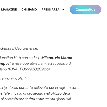
CampusHub
 MAGAZINE
CHI SIAMO
PRESS AREA
ndizioni d’Uso Generale.
Education Hub con sede in
Milano
,
via Marco
ampus”
è resa operabile tramite il supporto di
 Milano (P.IVA IT 09993020966).
arranno vincolanti.
l (o stesso contatto utilizzato per la registrazione
tate in caso di prosieguo nell’utilizzo della
di opposizione scritta entro trenta giorni dal