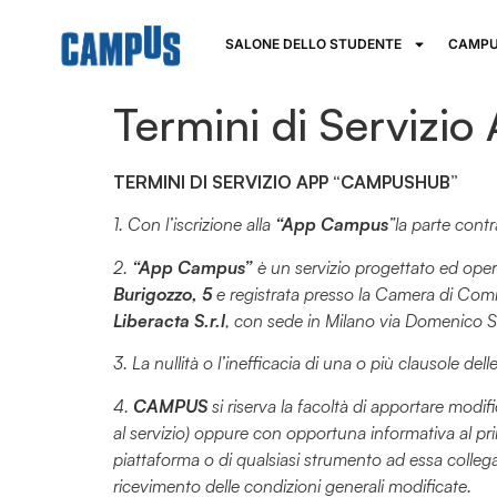
SALONE DELLO STUDENTE
CAMPU
Termini di Serviz
TERMINI DI SERVIZIO APP “CAMPUSHUB”
1. Con l’iscrizione alla
“App Campus
”la parte cont
2.
“App Campus”
è un servizio progettato ed ope
Burigozzo, 5
e registrata presso la Camera di Com
Liberacta S.r.l
, con sede in Milano via Domenico S
3. La nullità o l’inefficacia di una o più clausole de
4.
CAMPUS
si riserva la facoltà di apportare modif
al servizio) oppure con opportuna informativa al pri
piattaforma o di qualsiasi strumento ad essa collega
ricevimento delle condizioni generali modificate.