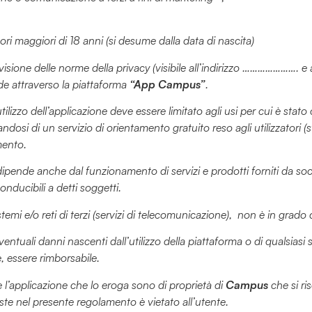
ori maggiori di 18 anni (si desume dalla data di nascita)
isione delle norme della privacy (visibile all’indirizzo …………………. e a
ccede attraverso la piattaforma
“App Campus”
.
zo dell’applicazione deve essere limitato agli usi per cui è stat
dosi di un servizio di orientamento gratuito reso agli utilizzatori (
mento.
pende anche dal funzionamento di servizi e prodotti forniti da societ
nducibili a detti soggetti.
stemi e/o reti di terzi (servizi di telecomunicazione), non è in grado di
ventuali danni nascenti dall’utilizzo della piattaforma o di qualsia
, essere rimborsabile.
 l’applicazione che lo eroga sono di proprietà di
Campus
che si ris
iste nel presente regolamento è vietato all’utente.