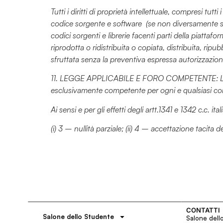
Tutti i diritti di proprietà intellettuale, compresi tutt
codice sorgente e software (se non diversamente spec
codici sorgenti e librerie facenti parti della piatta
riprodotta o ridistribuita o copiata, distribuita, rip
sfruttata senza la preventiva espressa autorizzazion
11. LEGGE APPLICABILE E FORO COMPETENTE: La legge 
esclusivamente competente per ogni e qualsiasi contr
Ai sensi e per gli effetti degli artt.1341 e 1342 c.c.
(i) 3 – nullità parziale; (ii) 4 – accettazione tacita
CONTATTI
Salone dello Studente
Salone dell