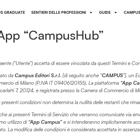
S GRADUATE
SENTIERI DELLE PROFESSIONI
GUIDE
CAMPUS
io App “CampusHub”
raente (“Utente”) accetta di essere vincolata da questi Termini e Co
rato da
Campus Editori S.r.l.
[di seguito anche “
CAMPUS
”], un 
mercio di Milano (P.IVA IT 09406120155). La piattaforma
“App C
carlatti 7, 20124, e registrata presso la Camera di Commercio di
lle presenti condizioni non determina la nullità delle restanti che rim
iche ai presenti Termini di Servizio che verranno comunicate via emai
mo utilizzo di
“App Campus”
e si intenderanno implicitamente accet
to. La modifica delle condizioni è considerata accettata in assenza 