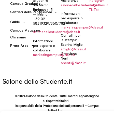
Studente
Assistenza:
Instagram
Campus Graduate
Via Marco
salonedellostudente@class.it
LinkedIn
Burigozzo, 5
TikTok
Sentieri delle Professioni
Informazioni
– Milano
per esporre o
+39 02
Guide
collaborare:
58219329/360/732
marketingcampus@class.it
Campus Magazine
salonedellostudente@class.it
Contatti per
Chi siamo
la stampa:
Informazioni
Sabrina Miglio
per esporre o
Press Area
smiglio@class.it
collaborare:
Ottaviano
marketingcampus@class.it
Nenti
onenti@class.it
Salone dello Studente.it
© 2024 Salone dello Studente. Tutti i marchi appartengono
ai rispettivi titolari.
Responsabile della Protezione dei dati personali – Campus
Editori S.r.l.