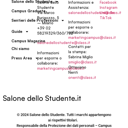
Salone dello Studente
Salone dello
Informazioni e
Facebook
Studente
Assistenza:
Instagram
Campus Graduate
Via Marco
salonedellostudente@class.it
LinkedIn
Burigozzo, 5
TikTok
Sentieri delle Professioni
Informazioni
– Milano
per esporre o
+39 02
Guide
collaborare:
58219329/360/732
marketingcampus@class.it
Campus Magazine
salonedellostudente@class.it
Contatti per
Chi siamo
la stampa:
Informazioni
Sabrina Miglio
per esporre o
Press Area
smiglio@class.it
collaborare:
Ottaviano
marketingcampus@class.it
Nenti
onenti@class.it
Salone dello Studente.it
© 2024 Salone dello Studente. Tutti i marchi appartengono
ai rispettivi titolari.
Responsabile della Protezione dei dati personali – Campus