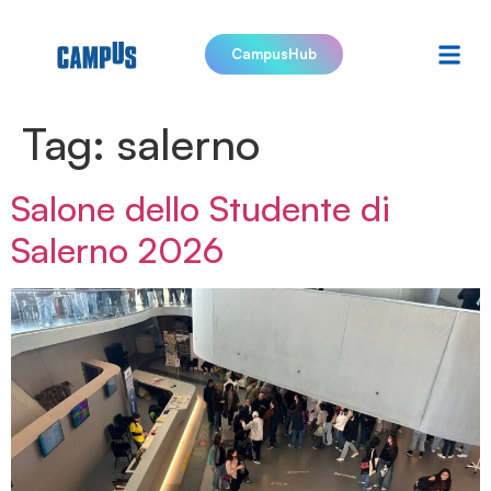
CampusHub
Tag:
salerno
Salone dello Studente di
Salerno 2026