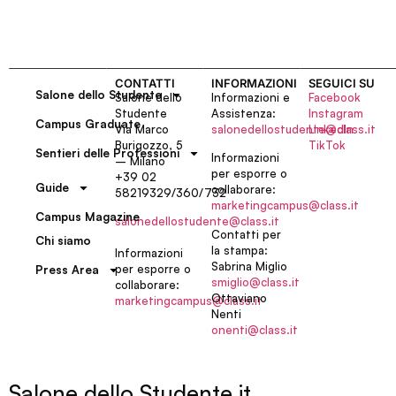
CONTATTI
INFORMAZIONI
SEGUICI SU
Salone dello Studente
Salone dello
Informazioni e
Facebook
Studente
Assistenza:
Instagram
Campus Graduate
Via Marco
salonedellostudente@class.it
LinkedIn
Burigozzo, 5
TikTok
Sentieri delle Professioni
Informazioni
– Milano
per esporre o
+39 02
Guide
collaborare:
58219329/360/732
marketingcampus@class.it
Campus Magazine
salonedellostudente@class.it
Contatti per
Chi siamo
la stampa:
Informazioni
Sabrina Miglio
per esporre o
Press Area
smiglio@class.it
collaborare:
Ottaviano
marketingcampus@class.it
Nenti
onenti@class.it
Salone dello Studente.it