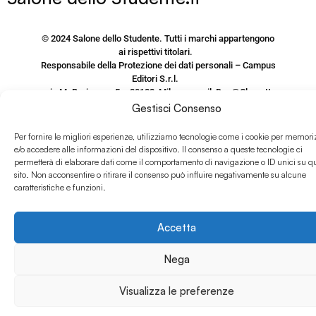
© 2024 Salone dello Studente. Tutti i marchi appartengono
ai rispettivi titolari.
Responsabile della Protezione dei dati personali – Campus
Editori S.r.l.
via M. Burigozzo 5 – 20122, Milano, email: Dpo@Class.It
Gestisci Consenso
P.IVA e CF 09406120155
Per fornire le migliori esperienze, utilizziamo tecnologie come i cookie per memori
PRIVACY POLICY SITO
e/o accedere alle informazioni del dispositivo. Il consenso a queste tecnologie ci
www.salonedellostudente.it
permetterà di elaborare dati come il comportamento di navigazione o ID unici su q
sito. Non acconsentire o ritirare il consenso può influire negativamente su alcune
COOKIE POLICY
caratteristiche e funzioni.
Accetta
Nega
Visualizza le preferenze