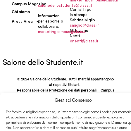
marketingcampus@class.it
Campus Magazine
salonedellostudente@class.it
Contatti per
Chi siamo
la stampa:
Informazioni
Sabrina Miglio
per esporre o
Press Area
smiglio@class.it
collaborare:
Ottaviano
marketingcampus@class.it
Nenti
onenti@class.it
Salone dello Studente.it
© 2024 Salone dello Studente. Tutti i marchi appartengono
ai rispettivi titolari.
Responsabile della Protezione dei dati personali – Campus
Editori S.r.l.
Gestisci Consenso
via M. Burigozzo 5 – 20122, Milano, email: Dpo@Class.It
P.IVA e CF 09406120155
Per fornire le migliori esperienze, utilizziamo tecnologie come i cookie per memori
e/o accedere alle informazioni del dispositivo. Il consenso a queste tecnologie ci
PRIVACY POLICY SITO
permetterà di elaborare dati come il comportamento di navigazione o ID unici su q
sito. Non acconsentire o ritirare il consenso può influire negativamente su alcune
www.salonedellostudente.it