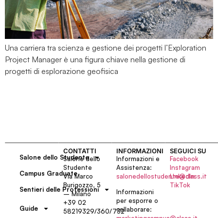
Una carriera tra scienza e gestione dei progetti l’Exploration
Project Manager è una figura chiave nella gestione di
progetti di esplorazione geofisica
CONTATTI
INFORMAZIONI
SEGUICI SU
Salone dello Studente
Salone dello
Informazioni e
Facebook
Studente
Assistenza:
Instagram
Campus Graduate
Via Marco
salonedellostudente@class.it
LinkedIn
Burigozzo, 5
TikTok
Sentieri delle Professioni
Informazioni
– Milano
per esporre o
+39 02
Guide
collaborare:
58219329/360/732