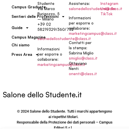
Studente
Assistenza:
Instagram
Campus Graduate
Via Marco
salonedellostudente@class.it
LinkedIn
Burigozzo, 5
TikTok
Sentieri delle Professioni
Informazioni
– Milano
per esporre o
+39 02
Guide
collaborare:
58219329/360/732
marketingcampus@class.it
Campus Magazine
salonedellostudente@class.it
Contatti per
Chi siamo
la stampa:
Informazioni
Sabrina Miglio
per esporre o
Press Area
smiglio@class.it
collaborare:
Ottaviano
marketingcampus@class.it
Nenti
onenti@class.it
Salone dello Studente.it
© 2024 Salone dello Studente. Tutti i marchi appartengono
ai rispettivi titolari.
Responsabile della Protezione dei dati personali – Campus
Editori S.r.l.