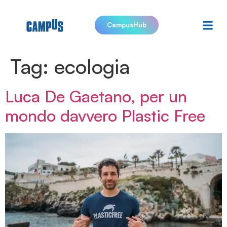
CampusHub
Tag:
ecologia
Luca De Gaetano, per un
mondo davvero Plastic Free