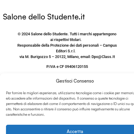
Salone dello Studente.it
© 2024 Salone dello Studente. Tutti i marchi appartengono
ai rispettivi titolari.
Responsabile della Protezione dei dati personali – Campus
Editori S.r.l.
via M. Burigozzo 5 – 20122, Milano, email: Dpo@Class.It
P.IVA e CF 09406120155
PRIVACY POLICY SITO
Gestisci Consenso
www.salonedellostudente.it
Per fornire le migliori esperienze, utilizziamo tecnologie come i cookie per memori
COOKIE POLICY
e/o accedere alle informazioni del dispositivo. Il consenso a queste tecnologie ci
permetterà di elaborare dati come il comportamento di navigazione o ID unici su q
sito. Non acconsentire o ritirare il consenso può influire negativamente su alcune
caratteristiche e funzioni.
Accetta