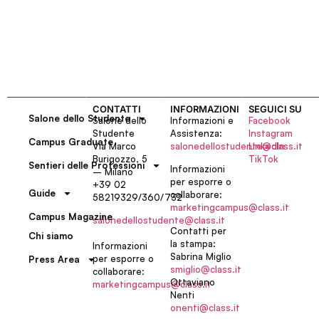
CONTATTI
INFORMAZIONI
SEGUICI SU
Salone dello Studente
Salone dello
Informazioni e
Facebook
Studente
Assistenza:
Instagram
Campus Graduate
Via Marco
salonedellostudente@class.it
LinkedIn
Burigozzo, 5
TikTok
Sentieri delle Professioni
Informazioni
– Milano
per esporre o
+39 02
Guide
collaborare:
58219329/360/732
marketingcampus@class.it
Campus Magazine
salonedellostudente@class.it
Contatti per
Chi siamo
la stampa:
Informazioni
Sabrina Miglio
per esporre o
Press Area
smiglio@class.it
collaborare:
Ottaviano
marketingcampus@class.it
Nenti
onenti@class.it