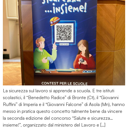
La sicurezza sul lavoro si apprende a scuola. E tre istituti
scolastici, il “Benedetto Radice” di Bronte (Ct), il “Giovanni
Ruffini” di Imperia e il “Giovanni Falcone” di Asola (Mn), hanno
messo in pratica questo concetto talmente bene da vincere
la seconda edizione del concorso “Salute e sicurezza…
insieme!”, organizzato dal ministero del Lavoro e […]