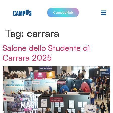
CampusHub
Tag:
carrara
Salone dello Studente di
Carrara 2025