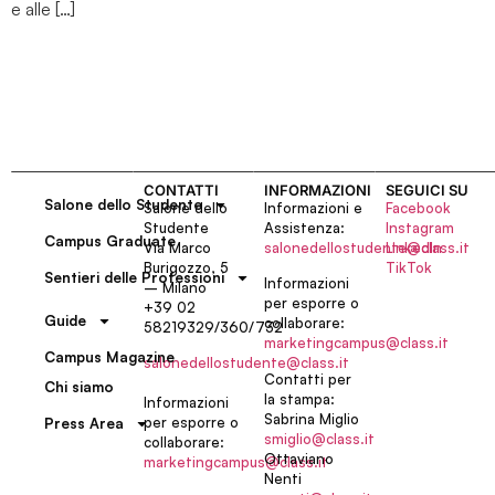
e alle […]
CONTATTI
INFORMAZIONI
SEGUICI SU
Salone dello Studente
Salone dello
Informazioni e
Facebook
Studente
Assistenza:
Instagram
Campus Graduate
Via Marco
salonedellostudente@class.it
LinkedIn
Burigozzo, 5
TikTok
Sentieri delle Professioni
Informazioni
– Milano
per esporre o
+39 02
Guide
collaborare:
58219329/360/732
marketingcampus@class.it
Campus Magazine
salonedellostudente@class.it
Contatti per
Chi siamo
la stampa:
Informazioni
Sabrina Miglio
per esporre o
Press Area
smiglio@class.it
collaborare:
Ottaviano
marketingcampus@class.it
Nenti