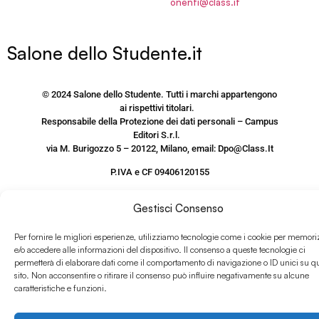
onenti@class.it
Salone dello Studente.it
© 2024 Salone dello Studente. Tutti i marchi appartengono
ai rispettivi titolari.
Responsabile della Protezione dei dati personali – Campus
Editori S.r.l.
via M. Burigozzo 5 – 20122, Milano, email: Dpo@Class.It
P.IVA e CF 09406120155
PRIVACY POLICY SITO
Gestisci Consenso
www.salonedellostudente.it
Per fornire le migliori esperienze, utilizziamo tecnologie come i cookie per memori
COOKIE POLICY
e/o accedere alle informazioni del dispositivo. Il consenso a queste tecnologie ci
permetterà di elaborare dati come il comportamento di navigazione o ID unici su q
sito. Non acconsentire o ritirare il consenso può influire negativamente su alcune
caratteristiche e funzioni.