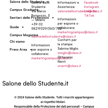
Salone dello Studente
Salone dello
Informazioni e
Facebook
Studente
Assistenza:
Instagram
Campus Graduate
Via Marco
salonedellostudente@class.it
LinkedIn
Burigozzo, 5
TikTok
Sentieri delle Professioni
Informazioni
– Milano
per esporre o
+39 02
Guide
collaborare:
58219329/360/732
marketingcampus@class.it
Campus Magazine
salonedellostudente@class.it
Contatti per
Chi siamo
la stampa:
Informazioni
Sabrina Miglio
per esporre o
Press Area
smiglio@class.it
collaborare:
Ottaviano
marketingcampus@class.it
Nenti
onenti@class.it
Salone dello Studente.it
© 2024 Salone dello Studente. Tutti i marchi appartengono
ai rispettivi titolari.
Responsabile della Protezione dei dati personali – Campus