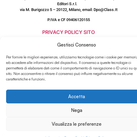
Editori S.r.l.
via M. Burigozzo 5 – 20122, Milano, email: Dpo@Class.It
P.IVA e CF 09406120155
PRIVACY POLICY SITO
www.salonedellostudente.it
Gestisci Consenso
COOKIE POLICY
Per fornire le migliori esperienze, utilizziamo tecnologie come i cookie per memori
e/o accedere alle informazioni del dispositivo. Il consenso a queste tecnologie ci
permetterà di elaborare dati come il comportamento di navigazione o ID unici su q
sito. Non acconsentire o ritirare il consenso può influire negativamente su alcune
caratteristiche e funzioni.
Accetta
Nega
Visualizza le preferenze