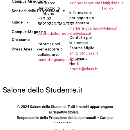
Campus Graduate
Via Marco
salonedellostudente@class.it
LinkedIn
Burigozzo, 5
TikTok
Sentieri delle Professioni
Informazioni
– Milano
per esporre o
+39 02
Guide
collaborare:
58219329/360/732
marketingcampus@class.it
Campus Magazine
salonedellostudente@class.it
Contatti per
Chi siamo
la stampa:
Informazioni
Sabrina Miglio
per esporre o
Press Area
smiglio@class.it
collaborare:
Ottaviano
marketingcampus@class.it
Nenti
onenti@class.it
Salone dello Studente.it
© 2024 Salone dello Studente. Tutti i marchi appartengono
ai rispettivi titolari.
Responsabile della Protezione dei dati personali – Campus
Editori S.r.l.
via M. Burigozzo 5 – 20122, Milano, email: Dpo@Class.It