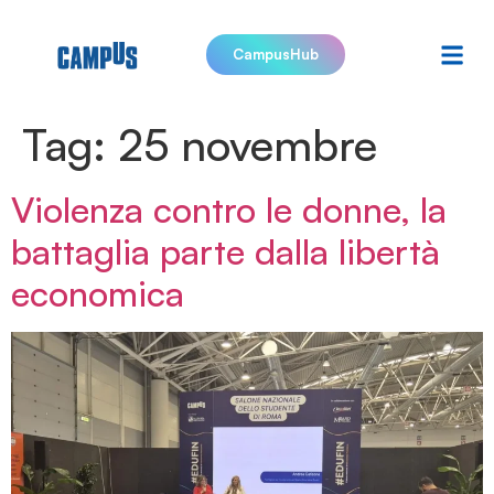
CampusHub
Tag:
25 novembre
Violenza contro le donne, la
battaglia parte dalla libertà
economica