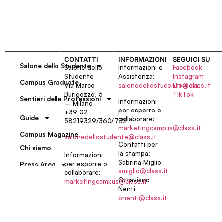
CONTATTI
INFORMAZIONI
SEGUICI SU
Salone dello Studente
Salone dello
Informazioni e
Facebook
Studente
Assistenza:
Instagram
Campus Graduate
Via Marco
salonedellostudente@class.it
LinkedIn
Burigozzo, 5
TikTok
Sentieri delle Professioni
Informazioni
– Milano
per esporre o
+39 02
Guide
collaborare:
58219329/360/732
marketingcampus@class.it
Campus Magazine
salonedellostudente@class.it
Contatti per
Chi siamo
la stampa:
Informazioni
Sabrina Miglio
per esporre o
Press Area
smiglio@class.it
collaborare:
Ottaviano
marketingcampus@class.it
Nenti
onenti@class.it