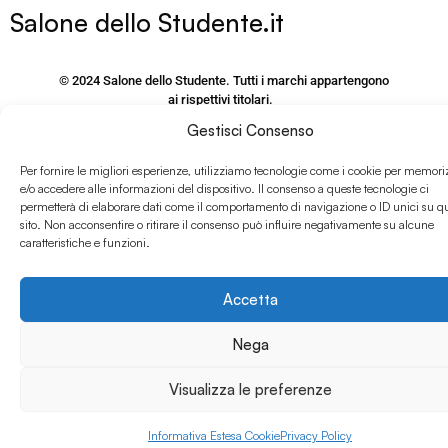
Salone dello Studente.it
© 2024 Salone dello Studente. Tutti i marchi appartengono
ai rispettivi titolari.
Responsabile della Protezione dei dati personali – Campus
Gestisci Consenso
Editori S.r.l.
via M. Burigozzo 5 – 20122, Milano, email: Dpo@Class.It
Per fornire le migliori esperienze, utilizziamo tecnologie come i cookie per memori
e/o accedere alle informazioni del dispositivo. Il consenso a queste tecnologie ci
P.IVA e CF 09406120155
permetterà di elaborare dati come il comportamento di navigazione o ID unici su q
sito. Non acconsentire o ritirare il consenso può influire negativamente su alcune
PRIVACY POLICY SITO
caratteristiche e funzioni.
www.salonedellostudente.it
COOKIE POLICY
Accetta
Nega
Visualizza le preferenze
Informativa Estesa Cookie
Privacy Policy