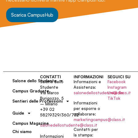
Scarica CampusHub
CONTATTI
INFORMAZIONI
SEGUICI SU
Salone dello Studente
Salone dello
Informazioni e
Facebook
Studente
Assistenza:
Instagram
Campus Graduate
Via Marco
salonedellostudente@class.it
LinkedIn
Burigozzo, 5
TikTok
Sentieri delle Professioni
Informazioni
– Milano
per esporre o
+39 02
Guide
collaborare:
58219329/360/732
marketingcampus@class.it
Campus Magazine
salonedellostudente@class.it
Contatti per
Chi siamo
la stampa:
Informazioni