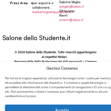
Sabrina Miglio
per esporre o
Press Area
smiglio@class.it
collaborare:
Ottaviano
marketingcampus@class.it
Nenti
onenti@class.it
Salone dello Studente.it
© 2024 Salone dello Studente. Tutti i marchi appartengono
ai rispettivi titolari.
Responsabile della Protezione dei dati personali – Campus
Editori S.r.l.
Gestisci Consenso
via M. Burigozzo 5 – 20122, Milano, email: Dpo@Class.It
Per fornire le migliori esperienze, utilizziamo tecnologie come i cookie per memori
P.IVA e CF 09406120155
e/o accedere alle informazioni del dispositivo. Il consenso a queste tecnologie ci
permetterà di elaborare dati come il comportamento di navigazione o ID unici su q
PRIVACY POLICY SITO
sito. Non acconsentire o ritirare il consenso può influire negativamente su alcune
www.salonedellostudente.it
caratteristiche e funzioni.
COOKIE POLICY
Accetta