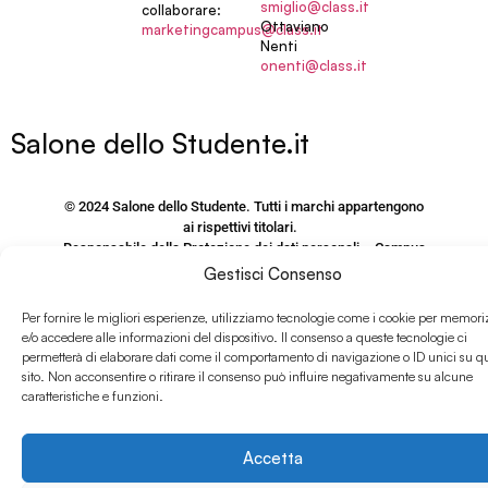
smiglio@class.it
collaborare:
Ottaviano
marketingcampus@class.it
Nenti
onenti@class.it
Salone dello Studente.it
© 2024 Salone dello Studente. Tutti i marchi appartengono
ai rispettivi titolari.
Responsabile della Protezione dei dati personali – Campus
Editori S.r.l.
Gestisci Consenso
via M. Burigozzo 5 – 20122, Milano, email: Dpo@Class.It
Per fornire le migliori esperienze, utilizziamo tecnologie come i cookie per memori
P.IVA e CF 09406120155
e/o accedere alle informazioni del dispositivo. Il consenso a queste tecnologie ci
permetterà di elaborare dati come il comportamento di navigazione o ID unici su q
PRIVACY POLICY SITO
sito. Non acconsentire o ritirare il consenso può influire negativamente su alcune
www.salonedellostudente.it
caratteristiche e funzioni.
COOKIE POLICY
Accetta