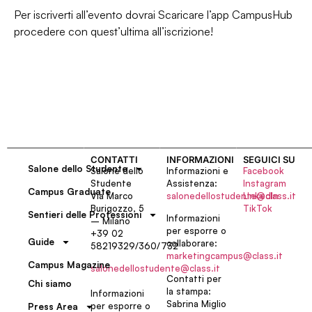
Per iscriverti all’evento dovrai Scaricare l’app CampusHub
procedere con quest’ultima all’iscrizione!
CONTATTI
INFORMAZIONI
SEGUICI SU
Salone dello Studente
Salone dello
Informazioni e
Facebook
Studente
Assistenza:
Instagram
Campus Graduate
Via Marco
salonedellostudente@class.it
LinkedIn
Burigozzo, 5
TikTok
Sentieri delle Professioni
Informazioni
– Milano
per esporre o
+39 02
Guide
collaborare:
58219329/360/732
marketingcampus@class.it
Campus Magazine
salonedellostudente@class.it
Contatti per
Chi siamo
la stampa:
Informazioni
Sabrina Miglio
per esporre o
Press Area