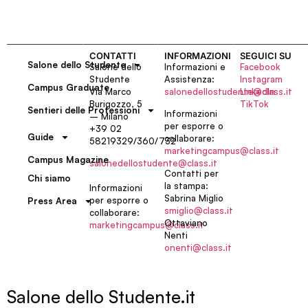
CONTATTI
INFORMAZIONI
SEGUICI SU
Salone dello Studente
Salone dello
Informazioni e
Facebook
Studente
Assistenza:
Instagram
Campus Graduate
Via Marco
salonedellostudente@class.it
LinkedIn
Burigozzo, 5
TikTok
Sentieri delle Professioni
Informazioni
– Milano
per esporre o
+39 02
Guide
collaborare:
58219329/360/732
marketingcampus@class.it
Campus Magazine
salonedellostudente@class.it
Contatti per
Chi siamo
la stampa:
Informazioni
Sabrina Miglio
per esporre o
Press Area
smiglio@class.it
collaborare:
Ottaviano
marketingcampus@class.it
Nenti
onenti@class.it
Salone dello Studente.it