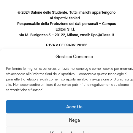
© 2024 Salone dello Studente. Tutti i marchi appartengono
ai rispettivi titolari.
Responsabile della Protezione dei dati personali – Campus
Editori S.r.l.
via M. Burigozzo 5 – 20122, Milano, email: Dpo@Class.It
P.IVA e CF 09406120155
Gestisci Consenso
PRIVACY POLICY SITO
www.salonedellostudente.it
Per fornire le migliori esperienze, utilizziamo tecnologie come i cookie per memori
e/o accedere alle informazioni del dispositivo. Il consenso a queste tecnologie ci
COOKIE POLICY
permetterà di elaborare dati come il comportamento di navigazione o ID unici su q
sito. Non acconsentire o ritirare il consenso può influire negativamente su alcune
caratteristiche e funzioni.
Accetta
Nega