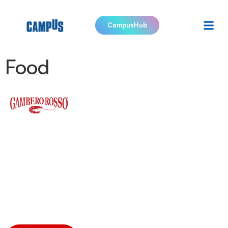
CampusHub
Food
Find your future in Italy's
Food industry
the leading professional training center for tomorrow’s
careers, offering over 200 courses and 10,000 students.
An academy to become a Chef, Pastry Chef, or Pizza Chef, in
collaboration with Italy’s top universities.