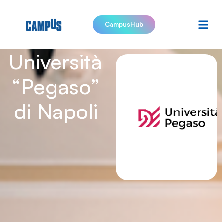
CampusHub
Università
“Pegaso”
di Napoli