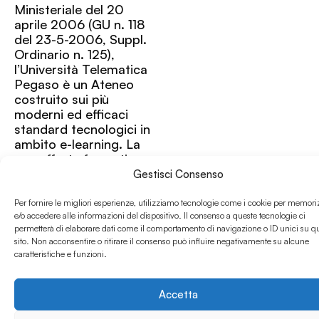
Ministeriale del 20
aprile 2006 (GU n. 118
del 23-5-2006, Suppl.
Ordinario n. 125),
l’Università Telematica
Pegaso è un Ateneo
costruito sui più
moderni ed efficaci
standard tecnologici in
ambito e-learning. La
sua offerta formativa
comprende 13 corsi di
Gestisci Consenso
laurea (Giurisprudenza;
Leggi di più »
Ingegneria civile;
Per fornire le migliori esperienze, utilizziamo tecnologie come i cookie per memori
e/o accedere alle informazioni del dispositivo. Il consenso a queste tecnologie ci
Scienze Turistiche;
permetterà di elaborare dati come il comportamento di navigazione o ID unici su q
Economia Aziendale;
sito. Non acconsentire o ritirare il consenso può influire negativamente su alcune
Scienze Motorie;
caratteristiche e funzioni.
Lettere, Sapere
Umanistico e
Formazione; Filosofia
Accetta
ed Etica; Scienze