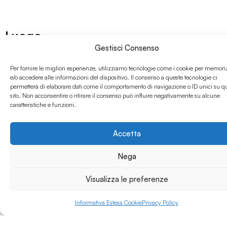
altre università italiane
o straniere; Master di I
e II livello a carattere di
Luogo
perfezionamento
scientifico e di alta
Gestisci Consenso
formazione; la Scuola
di Specializzazione in
Per fornire le migliori esperienze, utilizziamo tecnologie come i cookie per memori
Basilicata
e/o accedere alle informazioni del dispositivo. Il consenso a queste tecnologie ci
Beni Archeologici,
permetterà di elaborare dati come il comportamento di navigazione o ID unici su q
articolata nei due
sito. Non acconsentire o ritirare il consenso può influire negativamente su alcune
Tipologia Ente
indirizzi (Archeologia
caratteristiche e funzioni.
classica e Archeologia
Tardo antica e
medievale); la
Accetta
Università Pubblica
formazione iniziale
degli insegnanti.
Nega
Servizi per gli studenti
Visualizza le preferenze
Accoglienza e Tutorato
Informativa Estesa Cookie
Privacy Policy