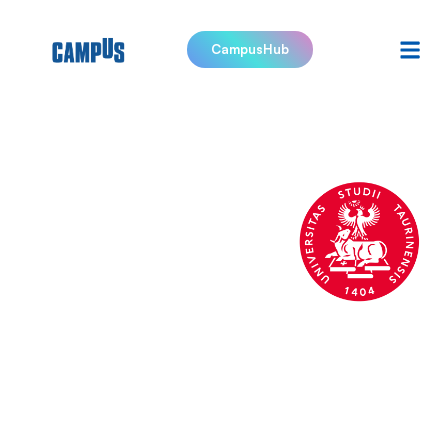
CampusHub
Università
degli studi
di Torino