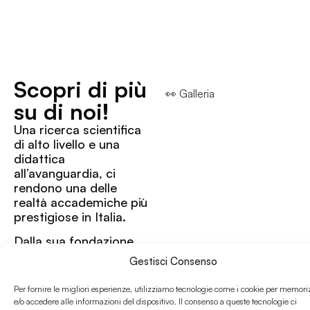
Scopri di più
👀 Galleria
su di noi!
Una ricerca scientifica
di alto livello e una
didattica
all’avanguardia, ci
rendono una delle
realtà accademiche più
prestigiose in Italia.
Dalla sua fondazione
nel 1404 ad oggi
Gestisci Consenso
offriamo percorsi
formativi di qualità in
Per fornire le migliori esperienze, utilizziamo tecnologie come i cookie per memori
molteplici ambiti
e/o accedere alle informazioni del dispositivo. Il consenso a queste tecnologie ci