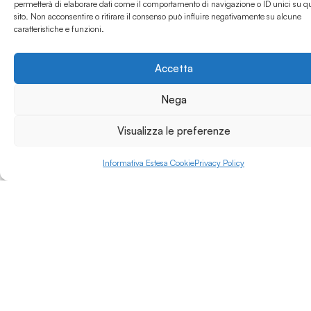
disciplinari. Con una
permetterà di elaborare dati come il comportamento di navigazione o ID unici su q
solida rete
sito. Non acconsentire o ritirare il consenso può influire negativamente su alcune
Leggi di più »
caratteristiche e funzioni.
internazionale e un
forte legame con il
territorio, siamo un
Accetta
punto di riferimento
nel panorama
Nega
universitario nazionale.
Visualizza le preferenze
Informativa Estesa Cookie
Privacy Policy