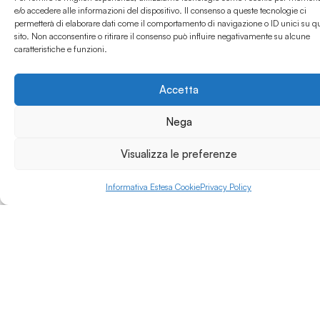
l’Università di Bologna
e/o accedere alle informazioni del dispositivo. Il consenso a queste tecnologie ci
per Padova, e che
permetterà di elaborare dati come il comportamento di navigazione o ID unici su q
Leggi di più »
sito. Non acconsentire o ritirare il consenso può influire negativamente su alcune
tuttora è il nostro
caratteristiche e funzioni.
principio ispiratore.
Accetta
Nega
Visualizza le preferenze
Informativa Estesa Cookie
Privacy Policy