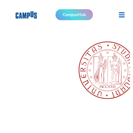
CampusHub
Università
degli Studi
di Padova