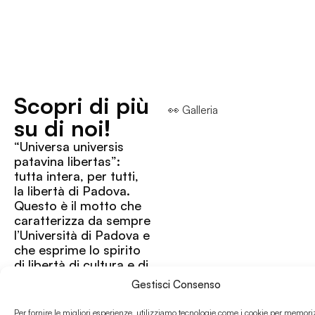
Scopri di più
👀 Galleria
su di noi!
“Universa universis
patavina libertas”:
tutta intera, per tutti,
la libertà di Padova.
Questo è il motto che
caratterizza da sempre
l’Università di Padova e
che esprime lo spirito
di libertà di cultura e di
espressione che spinse
Gestisci Consenso
un gruppo di studenti e
docenti a lasciare
Per fornire le migliori esperienze, utilizziamo tecnologie come i cookie per memori