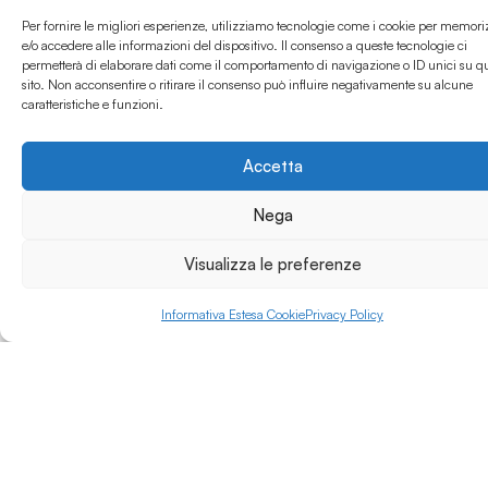
con oltre 17.000
Per fornire le migliori esperienze, utilizziamo tecnologie come i cookie per memori
iscritti complessivi.
e/o accedere alle informazioni del dispositivo. Il consenso a queste tecnologie ci
Offre corsi in
permetterà di elaborare dati come il comportamento di navigazione o ID unici su q
Leggi di più »
ingegneria, scienze,
sito. Non acconsentire o ritirare il consenso può influire negativamente su alcune
medicina e bioetica.
caratteristiche e funzioni.
Accetta
Nega
Visualizza le preferenze
Informativa Estesa Cookie
Privacy Policy