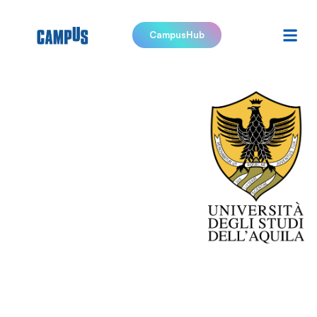
CampusHub
Università
degli studi
di L’Aquila