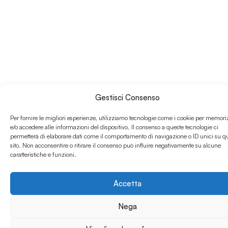
Territorio le sue forze
migliori per produrre
valore e sviluppo.
Il processo di
individuazione degli
obiettivi non si è
fermato alla sola
Comunità accademica
ma ha coinvolto
Gestisci Consenso
attivamente, in modo
costruttivo, tutto il
Per fornire le migliori esperienze, utilizziamo tecnologie come i cookie per memori
Territorio e i principali
e/o accedere alle informazioni del dispositivo. Il consenso a queste tecnologie ci
stakeholder attraverso
permetterà di elaborare dati come il comportamento di navigazione o ID unici su q
una serie di tavoli
sito. Non acconsentire o ritirare il consenso può influire negativamente su alcune
caratteristiche e funzioni.
programmatici. Negli
ultimi anni l’Università
si è posta come punto
Accetta
di riferimento,
culturale, sociale ed
Nega
economico di un
cambiamento in atto,