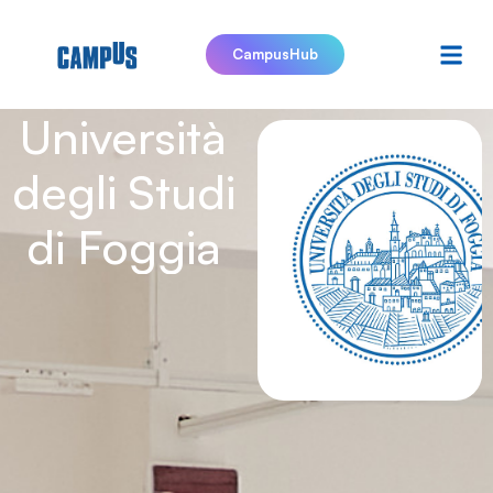
CampusHub
Università
degli Studi
di Foggia