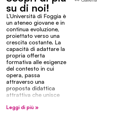
su di noi!
L’Università di Foggia è
un ateneo giovane e in
continua evoluzione,
proiettato verso una
crescita costante. La
capacità di adattare la
propria offerta
formativa alle esigenze
del contesto in cui
opera, passa
attraverso una
proposta didattica
attrattiva che unisce
tradizione e
Leggi di più »
innovazione. La
mission dell’Università
di Foggia si sintetizza,
infatti, nella volontà di
trattenere sul