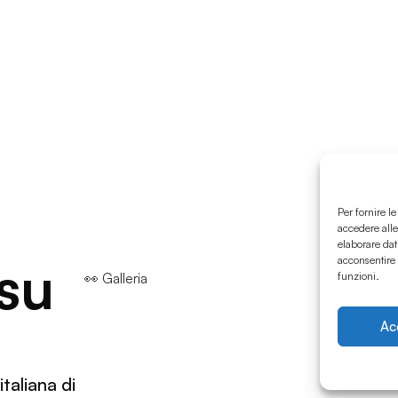
Per fornire l
accedere alle
elaborare dat
 su
acconsentire 
👀 Galleria
funzioni.
Ac
taliana di