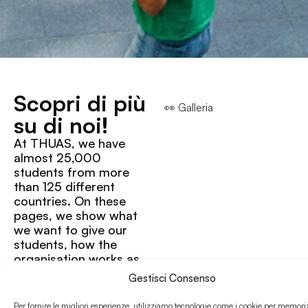
Scopri di più
👀 Galleria
su di noi!
At THUAS, we have
almost 25,000
students from more
than 125 different
countries. On these
pages, we show what
we want to give our
students, how the
organisation works as
a whole and where
Gestisci Consenso
you’ll find our
campuses.
Per fornire le migliori esperienze, utilizziamo tecnologie come i cookie per memori