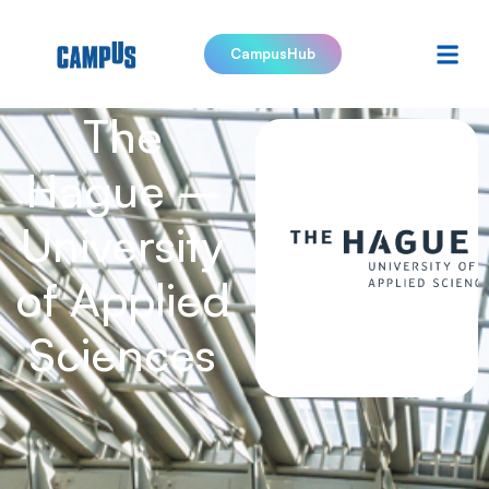
CampusHub
The
Hague –
University
of Applied
Sciences