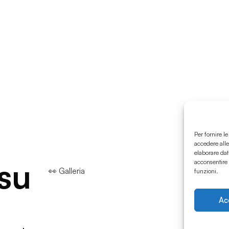
Per fornire l
accedere alle
elaborare dat
 su
acconsentire 
👀 Galleria
funzioni.
Ac