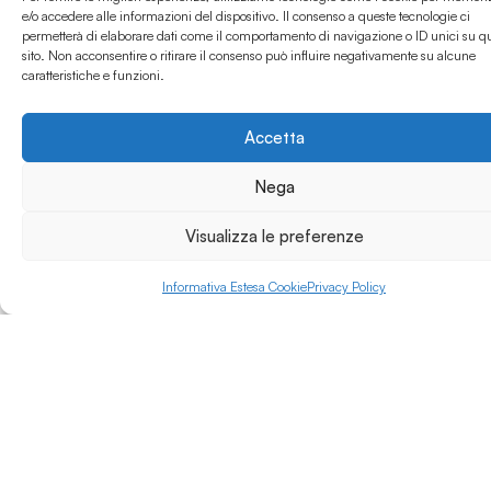
collaborazione con
e/o accedere alle informazioni del dispositivo. Il consenso a queste tecnologie ci
Fondazione Teatro
permetterà di elaborare dati come il comportamento di navigazione o ID unici su q
Leggi di più »
sito. Non acconsentire o ritirare il consenso può influire negativamente su alcune
Carlo Coccia e
caratteristiche e funzioni.
Compagnia della
Rancia e dal 2020 è
istituzione AFAM
Accetta
riconosciuta dal
Ministero
Nega
dell’Università e della
Ricerca con D.M. n.
Visualizza le preferenze
421 del 30/07/2020 e
D.M. n. 1794 del
20/11/2024.
Informativa Estesa Cookie
Privacy Policy