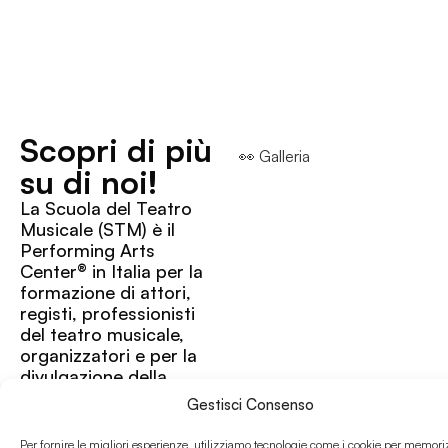
Scopri di più
👀 Galleria
su di noi!
La Scuola del Teatro
Musicale (STM) è il
Performing Arts
Center® in Italia per la
formazione di attori,
registi, professionisti
del teatro musicale,
organizzatori e per la
divulgazione della
cultura teatrale. STM è
Gestisci Consenso
attiva dal 2013, anno in
cui è stata istituita in
Per fornire le migliori esperienze, utilizziamo tecnologie come i cookie per memori