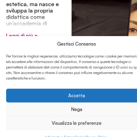
estetica, ma nasce e
sviluppa la propria
didattica come
un’accademia di
comunicazione visiva e
Leggi di più »
di moda.
Gestisci Consenso
Viene offerta
l’opportunità agli
Per fornire le migliori esperienze, utilizziamo tecnologie come i cookie per memori
studenti di
e/o accedere alle informazioni del dispositivo. Il consenso a queste tecnologie ci
approfondire sul
permetterà di elaborare dati come il comportamento di navigazione o ID unici su q
campo tutto ciò che si
sito. Non acconsentire o ritirare il consenso può influire negativamente su alcune
è imparato durante le
caratteristiche e funzioni.
lezioni, attraverso ore
di stage con il
Accetta
Professional Training,
e soprattutto poter
Nega
partecipare ad eventi
esclusivi come Miss
Visualizza le preferenze
Italia, Festa del Cinema
di Roma e Moda
Altaroma.