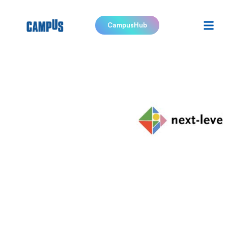
CampusHub
Next Level