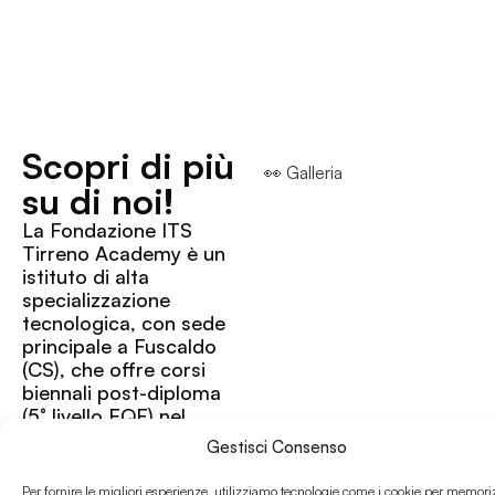
Scopri di più
👀 Galleria
su di noi!
La Fondazione ITS
Tirreno Academy è un
istituto di alta
specializzazione
tecnologica, con sede
principale a Fuscaldo
(CS), che offre corsi
biennali post-diploma
(5° livello EQF) nel
settore delle
Gestisci Consenso
biotecnologie
industriali, ambientali e
Per fornire le migliori esperienze, utilizziamo tecnologie come i cookie per memori