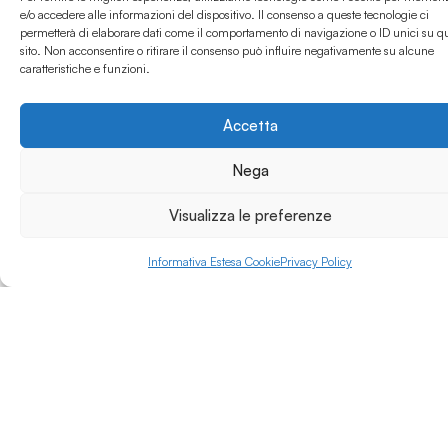
del biomedicale.
e/o accedere alle informazioni del dispositivo. Il consenso a queste tecnologie ci
Integra formazione
permetterà di elaborare dati come il comportamento di navigazione o ID unici su q
Leggi di più »
sito. Non acconsentire o ritirare il consenso può influire negativamente su alcune
tecnica e tirocini in
caratteristiche e funzioni.
azienda (minimo 30%)
per facilitare
l’inserimento
Accetta
lavorativo.
Nega
Visualizza le preferenze
Informativa Estesa Cookie
Privacy Policy