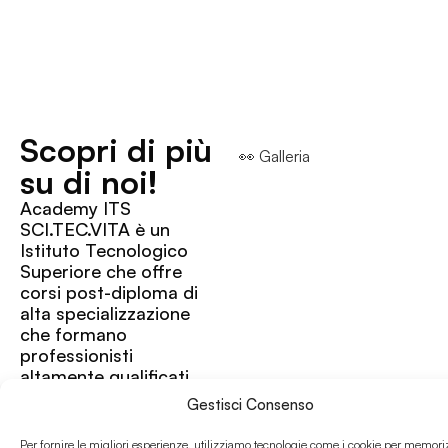
Scopri di più
👀 Galleria
su di noi!
Academy ITS
SCI.TEC.VITA è un
Istituto Tecnologico
Superiore che offre
corsi post-diploma di
alta specializzazione
che formano
professionisti
altamente qualificati
nell’area delle nuove
Gestisci Consenso
tecnologie della vita,
con un focus
Per fornire le migliori esperienze, utilizziamo tecnologie come i cookie per memori