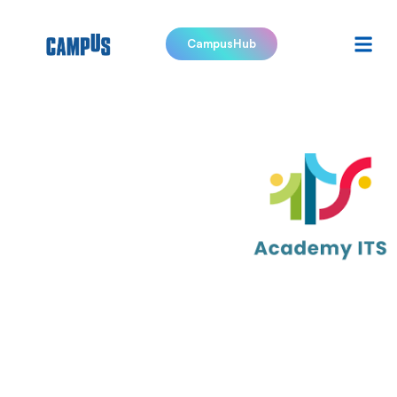
CampusHub
ITS
SCI.TEC
Vita
Nuove