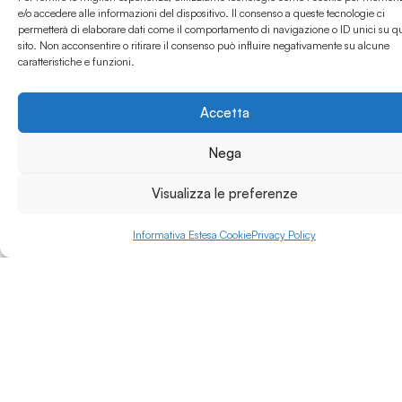
particolare sulle
e/o accedere alle informazioni del dispositivo. Il consenso a queste tecnologie ci
biotecnologie e il
permetterà di elaborare dati come il comportamento di navigazione o ID unici su q
Leggi di più »
sito. Non acconsentire o ritirare il consenso può influire negativamente su alcune
settore chimico-
caratteristiche e funzioni.
farmaceutico. Si tratta
di percorsi formativi
biennali, che
Accetta
consentono di
ottenere un diploma di
Nega
Tecnico Superiore con
riconoscimento di
Visualizza le preferenze
crediti formativi
universitari (CFU).
Informativa Estesa Cookie
Privacy Policy