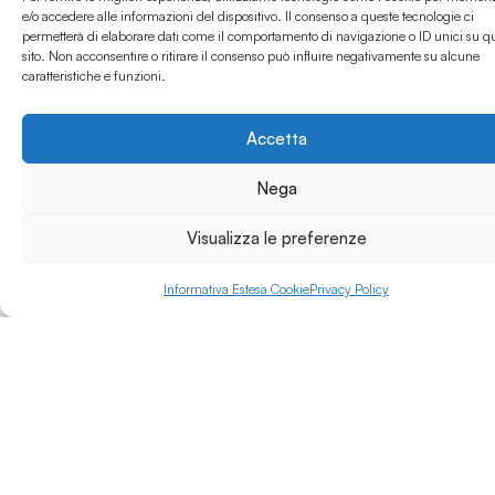
mobilità e della
e/o accedere alle informazioni del dispositivo. Il consenso a queste tecnologie ci
logistica
permetterà di elaborare dati come il comportamento di navigazione o ID unici su q
Leggi di più »
sito. Non acconsentire o ritirare il consenso può influire negativamente su alcune
all’acquacoltura fino
caratteristiche e funzioni.
alle costruzioni. Grazie
alle relazioni aziendali
maturate il suo
Accetta
territorio di riferimento
non si identifica con la
Nega
sola Provincia di
Latina, ma con l’intero
Visualizza le preferenze
Paese.
L’ITS Academy G.
Caboto ha stabilito
Informativa Estesa Cookie
Privacy Policy
importanti
collaborazioni con le
maggiori Compagnie
di Navigazione e con i
più importanti porti
turistici e aziende del
settore marittimo
garantendo in tal