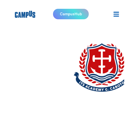
CampusHub
ITS
FONDAZIONE
G.
CABOTO