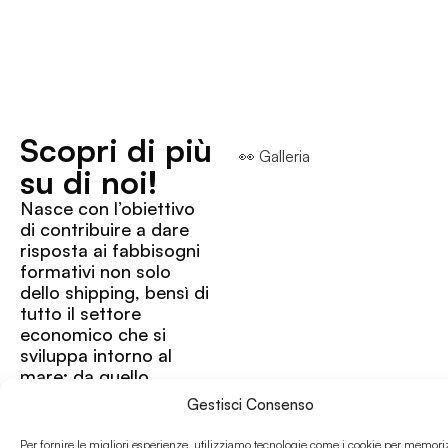
Scopri di più
👀 Galleria
su di noi!
Nasce con l’obiettivo
di contribuire a dare
risposta ai fabbisogni
formativi non solo
dello shipping, bensì di
tutto il settore
economico che si
sviluppa intorno al
mare: da quello
turistico alla pesca, da
Gestisci Consenso
quello delle
infrastrutture e info-
Per fornire le migliori esperienze, utilizziamo tecnologie come i cookie per memori