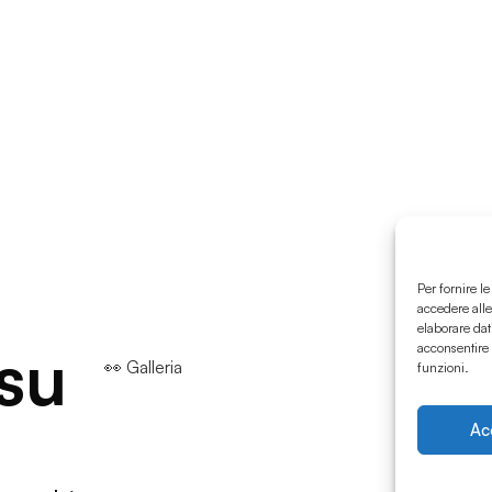
Per fornire l
accedere alle
elaborare dat
 su
acconsentire 
👀 Galleria
funzioni.
Ac