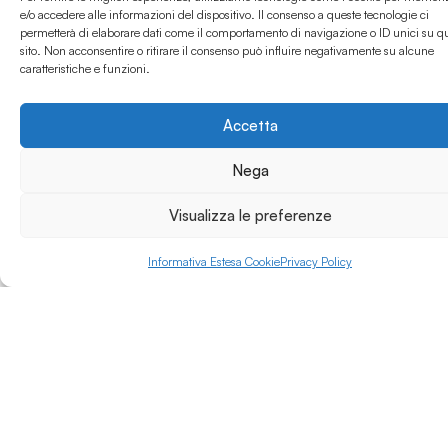
operano nei settori del
e/o accedere alle informazioni del dispositivo. Il consenso a queste tecnologie ci
Turismo e dei Beni
permetterà di elaborare dati come il comportamento di navigazione o ID unici su q
Leggi di più »
sito. Non acconsentire o ritirare il consenso può influire negativamente su alcune
Culturali. Dal 2011 ITS
caratteristiche e funzioni.
Fondazione Archimede
inizia ad operare nella
Provincia di Siracusa
Accetta
erogando percorsi di
Alta Formazione post-
Nega
diploma.
In questi anni, inoltre,
Visualizza le preferenze
l’Istituto ha investito
sia in attività
Informativa Estesa Cookie
Privacy Policy
promozionali e di
orientamento che in
attrezzature, dotando
l’Istituto di Laboratori
Tecnologicamente
innovativi, attrezzando
aule didattiche con
LIM all’avanguardia e
Laboratori multimediali