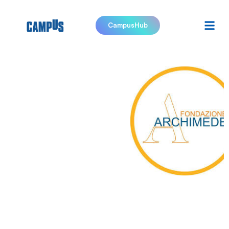
CampusHub
ITS
Academy
Fondazione
Archimede