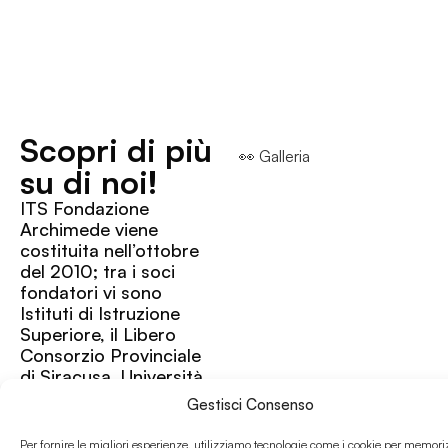
Scopri di più
👀 Galleria
su di noi!
ITS Fondazione
Archimede viene
costituita nell’ottobre
del 2010; tra i soci
fondatori vi sono
Istituti di Istruzione
Superiore, il Libero
Consorzio Provinciale
di Siracusa, Università,
Enti di Formazione
Gestisci Consenso
Professionale e
aziende private che
Per fornire le migliori esperienze, utilizziamo tecnologie come i cookie per memori