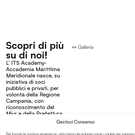
Scopri di più
👀 Galleria
su di noi!
L’ ITS Academy-
Accademia Marittima
Meridionale nasce, su
iniziativa di soci
pubblici e privati, per
volontà della Regione
Campania, con
riconoscimento del
Miur e della Prefettura
di Napoli, nel luglio
Gestisci Consenso
2010 con la
denominazione
Per fornire le migliori esperienze, utilizziamo tecnologie come i cookie per memori