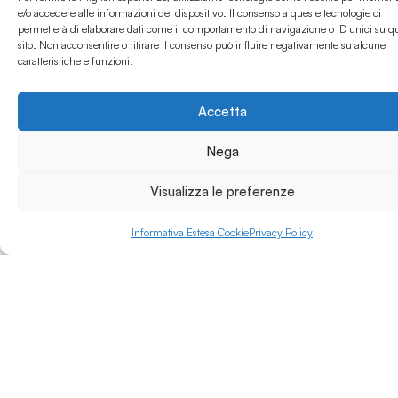
Fondazione ITS-
e/o accedere alle informazioni del dispositivo. Il consenso a queste tecnologie ci
Mobilità Sostenibile
permetterà di elaborare dati come il comportamento di navigazione o ID unici su q
Leggi di più »
sito. Non acconsentire o ritirare il consenso può influire negativamente su alcune
Trasporti marittimi.
caratteristiche e funzioni.
A luglio 2024, a
seguito dell’adozione
Accetta
del nuovo Statuto
previsto dal Ministero
Nega
dell’Istruzione e del
Merito ha assunto la
nuova denominazione
Visualizza le preferenze
di ITS Academy-
Accademia Marittima
Informativa Estesa Cookie
Privacy Policy
Meridionale.
Opera nell’Area
tecnologica-Mobilità
sostenibile.
Il Sistema di gestione
qualità della
Fondazione ITS è