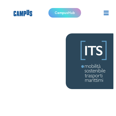
CampusHub
ITS
Academy-
Accademia
Marittima
Meridionale