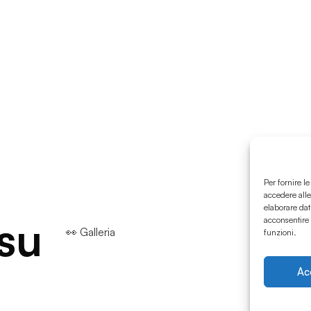
Per fornire l
accedere alle
elaborare dat
 su
acconsentire 
👀 Galleria
funzioni.
Ac