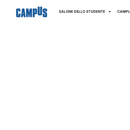
SALONE DELLO STUDENTE
CAMPU
Istituto Tecni
Superiore A
PU.MA.