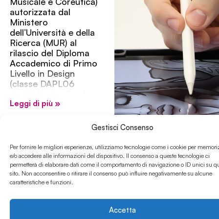
Musicale e Coreutica)
autorizzata dal
Ministero
dell’Università e della
Ricerca (MUR) al
rilascio del Diploma
Accademico di Primo
Livello in Design
(classe DAPL06
equipollente alla classe
Leggi di più »
di Laurea L3 – L.
n.228/12, all’art. 1,
commi da 102 a 107 ).
Gestisci Consenso
Il Corso di Laurea
Triennale in Design per
Per fornire le migliori esperienze, utilizziamo tecnologie come i cookie per memori
il conseguimento del
e/o accedere alle informazioni del dispositivo. Il consenso a queste tecnologie ci
Diploma Accademico
permetterà di elaborare dati come il comportamento di navigazione o ID unici su q
sito. Non acconsentire o ritirare il consenso può influire negativamente su alcune
di I livello si propone di
caratteristiche e funzioni.
fornire un’ampia e
approfondita
acquisizione di
Accetta
conoscenze e