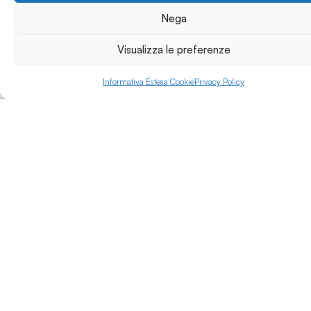
competenze
Nega
specialistiche nel
Product, Interior,
Visualizza le preferenze
Exhibit, Graphic Design
e Visual
Informativa Estesa Cookie
Privacy Policy
Communication.
Luogo
Basilicata
Tipologia Ente
Accademia
Servizi per gli studenti