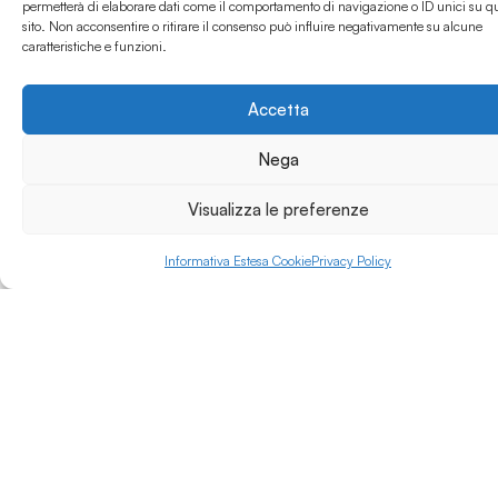
permetterà di elaborare dati come il comportamento di navigazione o ID unici su q
Varese, offrendo corsi
sito. Non acconsentire o ritirare il consenso può influire negativamente su alcune
Leggi di più »
accademici di primo e
caratteristiche e funzioni.
secondo livello (laurea
triennale e magistrale).
Accetta
Nega
Visualizza le preferenze
Informativa Estesa Cookie
Privacy Policy