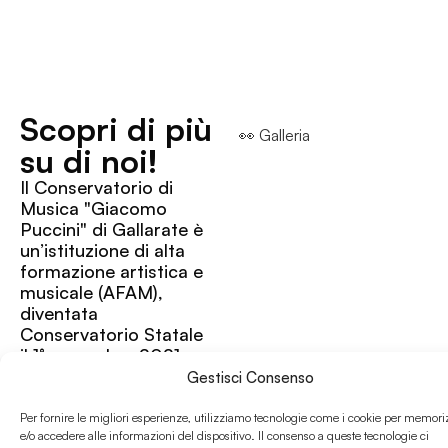
Scopri di più
👀 Galleria
su di noi!
Il Conservatorio di
Musica "Giacomo
Puccini" di Gallarate è
un’istituzione di alta
formazione artistica e
musicale (AFAM),
diventata
Conservatorio Statale
il 1° novembre 2021.
Fondato nel 1980, è
Gestisci Consenso
l’unico polo
universitario musicale
Per fornire le migliori esperienze, utilizziamo tecnologie come i cookie per memori
della provincia di
e/o accedere alle informazioni del dispositivo. Il consenso a queste tecnologie ci