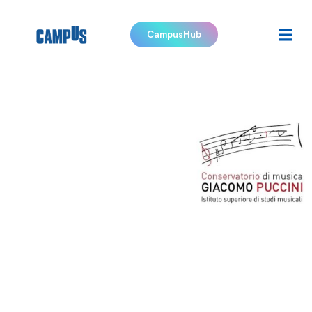
CampusHub
ISSM di
Gallarate
“Giacomo
Puccini”