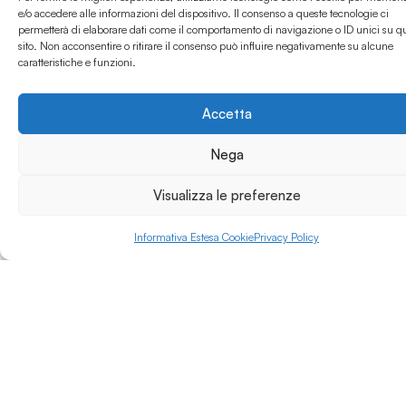
in acciaio, come
e/o accedere alle informazioni del dispositivo. Il consenso a queste tecnologie ci
lingotti, pezzi forgiati,
permetterà di elaborare dati come il comportamento di navigazione o ID unici su q
Leggi di più »
sito. Non acconsentire o ritirare il consenso può influire negativamente su alcune
valvole e attuatori.
caratteristiche e funzioni.
Il Gruppo grazie ad un
modello integrato di
business garantisce un
Accetta
controllo totale su
qualità, tempi e costi
Nega
per l’intera catena del
valore, dalla fusione
Visualizza le preferenze
dei rottami ai prodotti
finiti.
Esso è composto da
Informativa Estesa Cookie
Privacy Policy
diversi stabilimenti
industriali situati nel
nord Italia, integrati in
modo complementare.