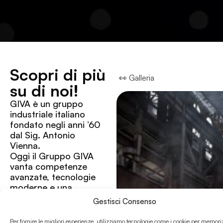
Scopri di più
👀 Galleria
su di noi!
GIVA è un gruppo
industriale italiano
fondato negli anni ’60
dal Sig. Antonio
Vienna.
Oggi il Gruppo GIVA
vanta competenze
avanzate, tecnologie
moderne e una
riconosciuta posizione
Gestisci Consenso
di leadership nella
produzione di prodotti
Per fornire le migliori esperienze, utilizziamo tecnologie come i cookie per memori