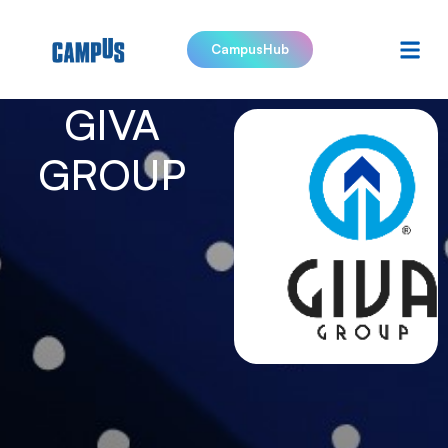
CampusHub
GIVA
GROUP