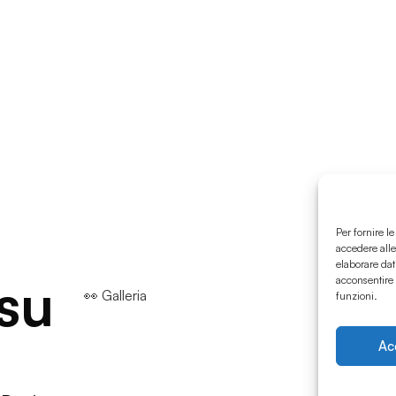
Per fornire l
accedere alle
elaborare dat
 su
acconsentire 
👀 Galleria
funzioni.
Ac