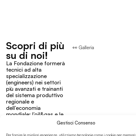
Scopri di più
👀 Galleria
su di noi!
La Fondazione formerà
tecnici ad alta
specializzazione
(engineers) nei settori
più avanzati e trainanti
del sistema produttivo
regionale e
dell’economia
mondiale: l’oil&gas e le
FER – fonti
Gestisci Consenso
energetiche rinnovabili.
Due settori che
Per fornire le migliori esperienze, utilizziamo tecnologie come i cookie per memori