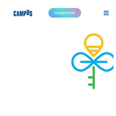
CampusHub
Fondazione
ITS
Basilicata
Academy