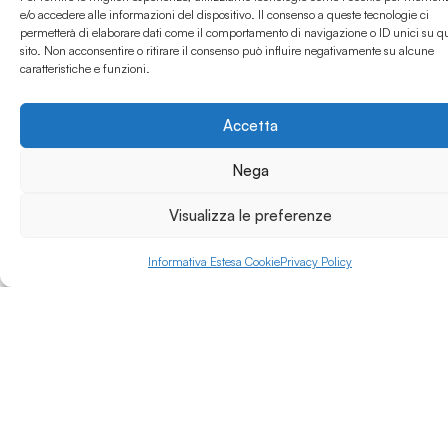
rappresentano le due
e/o accedere alle informazioni del dispositivo. Il consenso a queste tecnologie ci
anime della Basilicata e
permetterà di elaborare dati come il comportamento di navigazione o ID unici su q
Leggi di più »
sito. Non acconsentire o ritirare il consenso può influire negativamente su alcune
prospettano uno
caratteristiche e funzioni.
scenario futuro, a
livello mondiale, che è
di sinergie e non di
Accetta
concorrenza. La
produzione di energia
Nega
da fonti rinnovabili e la
produzione da fonti
Visualizza le preferenze
fossili vanno, infatti,
interpretate come
alleate e non come
Informativa Estesa Cookie
Privacy Policy
avversarie nel
cammino verso un mix
energetico sostenibile